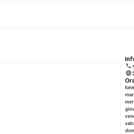
In
O
lune
mar
mer
gio
ven
sab
dom